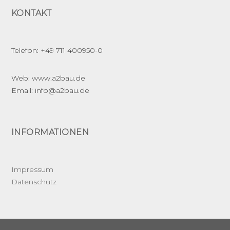
KONTAKT
t
i
Telefon: +49 711 400950-0
o
Web: www.a2bau.de
n
Email: info@a2bau.de
INFORMATIONEN
Impressum
Datenschutz