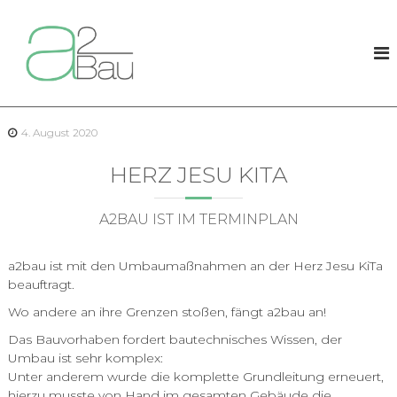
Z
u
a
m
2
I
B
n
a
h
u
a
4. August 2020
l
t
HERZ JESU KITA
s
p
r
A2BAU IST IM TERMINPLAN
i
n
a2bau ist mit den Umbaumaßnahmen an der Herz Jesu KiTa
g
beauftragt.
e
n
Wo andere an ihre Grenzen stoßen, fängt a2bau an!
Das Bauvorhaben fordert bautechnisches Wissen, der
Umbau ist sehr komplex:
Unter anderem wurde die komplette Grundleitung erneuert,
hierzu musste von Hand im gesamten Gebäude die