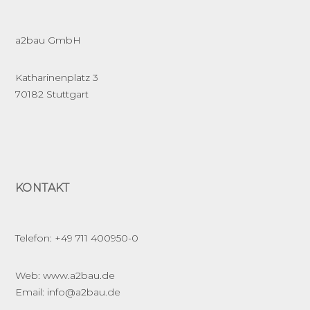
n
a
a2bau GmbH
v
Katharinenplatz 3
70182 Stuttgart
i
g
a
KONTAKT
t
i
Telefon: +49 711 400950-0
o
Web: www.a2bau.de
n
Email: info@a2bau.de