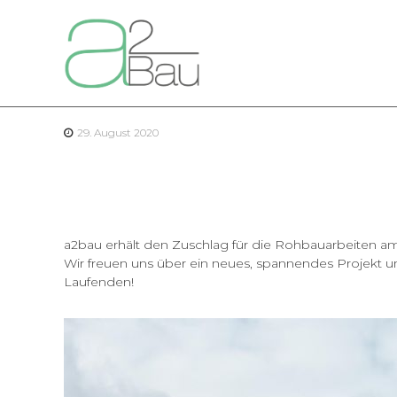
a
Z
u
2
m
B
I
a
n
u
h
a
29. August 2020
l
t
s
p
r
i
a2bau erhält den Zuschlag für die Rohbauarbeiten a
n
Wir freuen uns über ein neues, spannendes Projekt 
g
Laufenden!
e
n