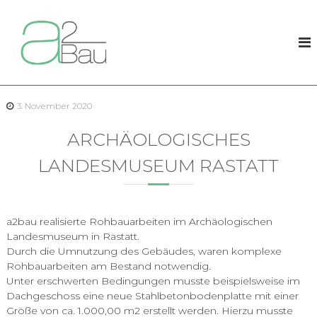
Z
u
a
m
2
I
B
n
a
h
u
a
3. November 2020
l
t
ARCHÄOLOGISCHES
s
p
LANDESMUSEUM RASTATT
r
i
n
g
a2bau realisierte Rohbauarbeiten im Archäologischen
e
Landesmuseum in Rastatt.
n
Durch die Umnutzung des Gebäudes, waren komplexe
Rohbauarbeiten am Bestand notwendig.
Unter erschwerten Bedingungen musste beispielsweise im
Dachgeschoss eine neue Stahlbetonbodenplatte mit einer
Größe von ca. 1.000,00 m2 erstellt werden. Hierzu musste