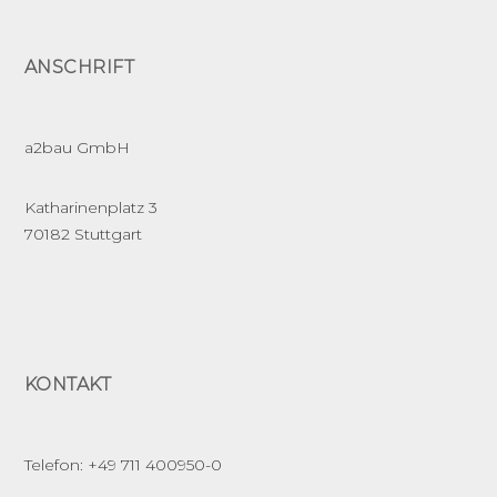
g
s
ANSCHRIFT
n
a
a2bau GmbH
v
Katharinenplatz 3
70182 Stuttgart
i
g
a
KONTAKT
t
i
Telefon: +49 711 400950-0