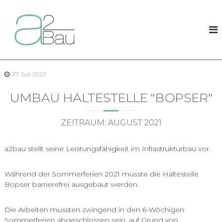
Z
u
a
m
2
I
B
n
a
h
u
a
27. Juli 2022
l
t
UMBAU HALTESTELLE "BOPSER"
s
p
r
ZEITRAUM: AUGUST 2021
i
n
a2bau stellt seine Leistungsfähigkeit im Infrastrukturbau vor.
g
e
n
Während der Sommerferien 2021 musste die Haltestelle
Bopser barrierefrei ausgebaut werden.
Die Arbeiten mussten zwingend in den 6-Wöchigen
Sommerferien abgeschlossen sein, auf Grund von