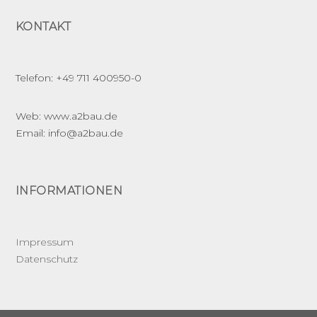
t
KONTAKT
i
Telefon: +49 711 400950-0
o
Web: www.a2bau.de
n
Email: info@a2bau.de
INFORMATIONEN
Impressum
Datenschutz