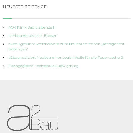
e
n
e
NEUESTE BEITRÄGE
n
a
c
AOK Klinik Bad Liebenzell
h
Umbau Haltestelle „Bopser“
:
a2bau gewinnt Wettbewerb zum Neubauvorhaben „Amtsgericht
Böblingen“
a2bau realisiert Neubau einer Logistikhalle für die Feuerwache 2
Pädagogische Hochschule Ludwigsburg